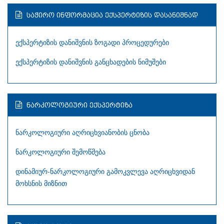
ᲡᲐᲭᲘᲠᲝ ᲘᲜᲤᲝᲠᲛᲐᲪᲘᲐ ᲔᲥᲡᲞᲔᲠᲢᲘᲖᲘᲡ ᲓᲐᲡᲐᲜᲘᲨᲜᲐᲓ
ექსპერტიზის დანიშვნის ზოგადი პროცედურები
ექსპერტიზის დანიშვნის განცხადების ნიმუშები
ᲜᲐᲠᲙᲝᲚᲝᲒᲘᲣᲠᲘ ᲔᲥᲡᲞᲔᲠᲢᲘᲖᲐ
ნარკოლოგიური აღრიცხვიანობის ცნობა
ნარკოლოგიური შემოწმება
დინამიურ-ნარკოლოგიური გამოკვლევა აღრიცხვიდან
მოხსნის მიზნით